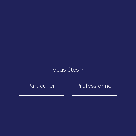
ervices de gestion ?
de l’investissement responsable ?
Vous êtes ?
ance boursière ?
Particulier
Professionnel
 dans une sicav et pas dans la gestion discrétionnaire ?