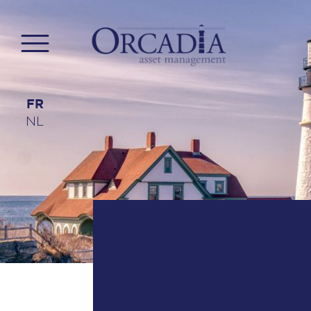
Orcadia –
FR
Asset
NL
Management